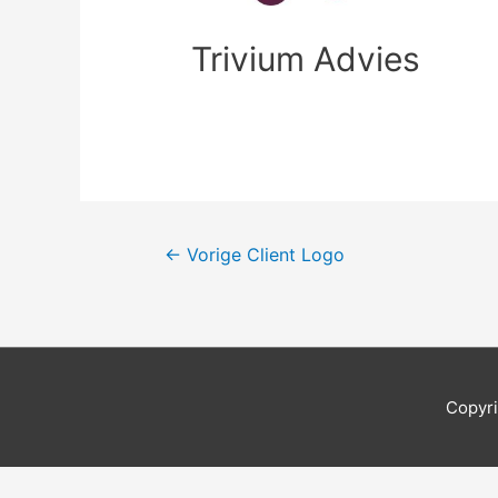
Trivium Advies
Berichtnavigatie
←
Vorige Client Logo
Copyr