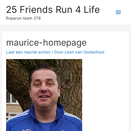
25 Friends Run 4 Life
Hoo
Roparun team 278
maurice-homepage
Laat een reactie achter
/ Door
Leon van Oosterhout