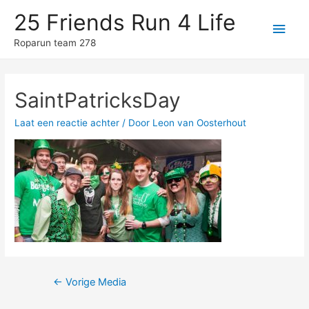
25 Friends Run 4 Life
Hoo
Roparun team 278
SaintPatricksDay
Laat een reactie achter
/ Door
Leon van Oosterhout
Berichtnavigatie
←
Vorige Media